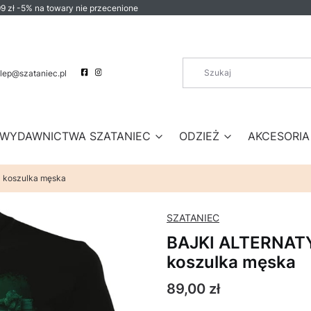
9 zł -5% na towary nie przecenione
lep@szataniec.pl
WYDAWNICTWA SZATANIEC
ODZIEŻ
AKCESORIA
 koszulka męska
SZATANIEC
BAJKI ALTERNATY
koszulka męska
Cena
89,00 zł