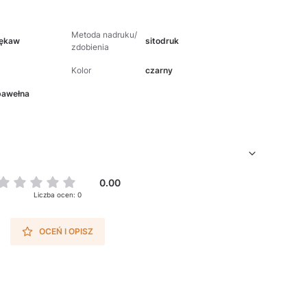
Metoda nadruku/
rękaw
sitodruk
zdobienia
Kolor
czarny
bawełna
0.00
Liczba ocen: 0
OCEŃ I OPISZ