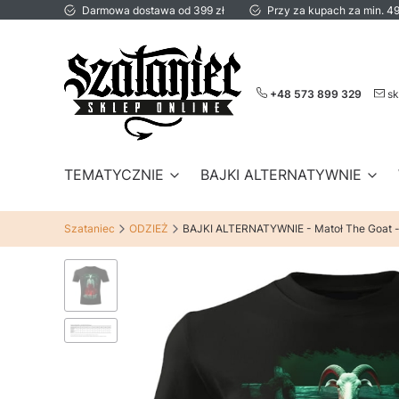
Darmowa dostawa od 399 zł
Przy za kupach za min. 49
+48 573 899 329
sk
TEMATYCZNIE
BAJKI ALTERNATYWNIE
Szataniec
ODZIEŻ
BAJKI ALTERNATYWNIE - Matoł The Goat -