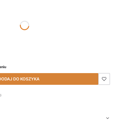
się ceną
aniu
DODAJ DO KOSZYKA
1)