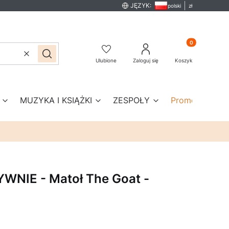
JĘZYK:
polski
zł
Produkty w kos
Wyczyść
Szukaj
Ulubione
Zaloguj się
Koszyk
MUZYKA I KSIĄŻKI
ZESPOŁY
Promocje
No
WNIE - Matoł The Goat -