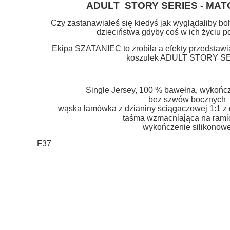
ADULT STORY SERIES - MAT
Czy zastanawiałeś się kiedyś jak wyglądaliby bo
dzieciństwa gdyby coś w ich życiu po
Ekipa SZATANIEC to zrobiła a efekty przedstawi
koszulek ADULT STORY SE
Single Jersey, 100 % bawełna, wykończ
bez szwów bocznych
wąska lamówka z dzianiny ściągaczowej 1:1 z 
taśma wzmacniająca na ram
wykończenie silikonow
F37