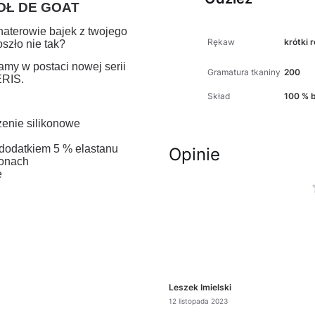
OŁ DE GOAT
haterowie bajek z twojego
Rękaw
krótki 
szło nie tak?
amy w postaci nowej serii
Gramatura tkaniny
200
RIS.
Skład
100 % 
enie silikonowe
dodatkiem 5 % elastanu
Opinie
ionach
e
Leszek Imielski
12 listopada 2023