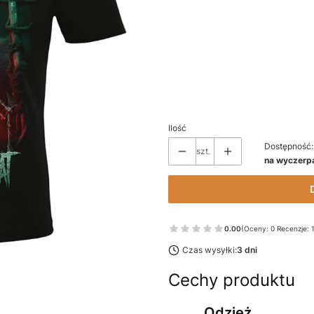
Wybierz wariant produktu:
Poszczególne warianty mogą różnić 
*
Rozmiar
Wybierz
Ilość
Dostępność:
szt.
na wyczerp
0.00
(Oceny: 0 Recenzje: 
Czas wysyłki:
3 dni
Cechy produktu
Odzież