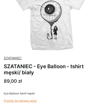
SZATANIEC
SZATANIEC - Eye Balloon - tshirt
męski/ biały
Cena
89,00 zł
Eye Balloon tshirt męski
Przejdź do pełnego opisu