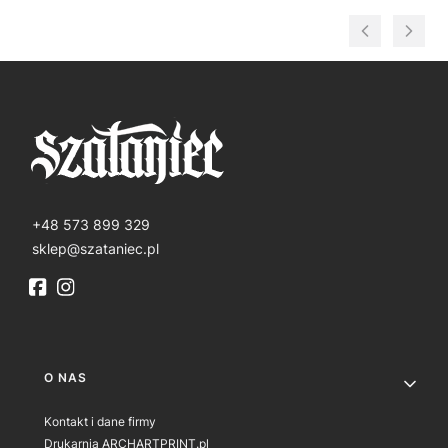
+48 573 899 329
sklep@szataniec.pl
Linki w stopce
O NAS
Kontakt i dane firmy
Drukarnia ARCHARTPRINT.pl