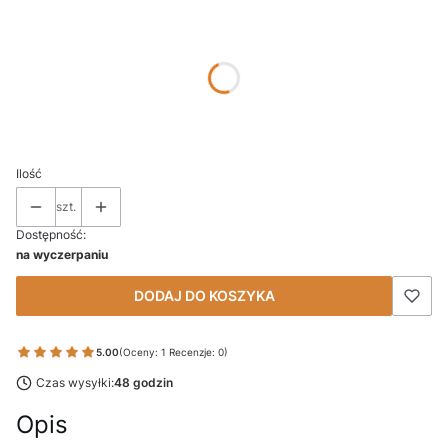
Wybierz wariant produktu:
Poszczególne warianty mogą różnić się ceną
*
Rozmiar
Wybierz
Ilość
szt.
Dostępność:
na wyczerpaniu
DODAJ DO KOSZYKA
5.00
(Oceny: 1 Recenzje: 0)
Czas wysyłki:
48 godzin
Opis