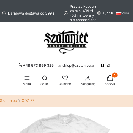
Przy za kupach
za min. 499 zł
JĘZYK:
Darmowa dostawa od 399 zł
polski
-5% na towary
nie przecenione
+48 573 899 329
sklep@szataniec.pl
Produkty w ko
Otwórz wyszukiwarkę
Menu
Szukaj
Ulubione
Zaloguj się
Koszyk
Szataniec
ODZIEŻ