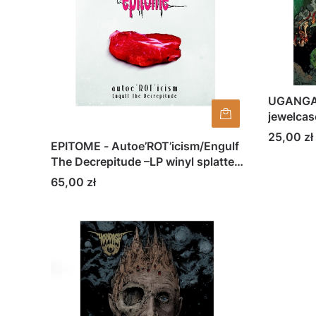
UGANGA 
jewelcas
Cena
25,00 zł
EPITOME - Autoe’ROT’icism/Engulf
The Decrepitude –LP winyl splatter
(2020)
Cena
65,00 zł