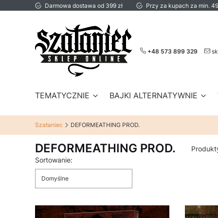
Darmowa dostawa od 399 zł
Przy za kupach za min. 49
+48 573 899 329
sk
TEMATYCZNIE
BAJKI ALTERNATYWNIE
Szataniec
DEFORMEATHING PROD.
DEFORMEATHING PROD.
Produkt
Lista produktów
Sortowanie:
Domyślne