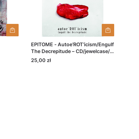
EPITOME - Autoe’ROT’icism/Engulf
The Decrepitude – CD/jewelcase/
slip case
Cena
25,00 zł