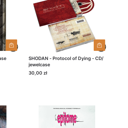
ase
SHODAN - Protocol of Dying - CD/
jewelcase
Cena
30,00 zł