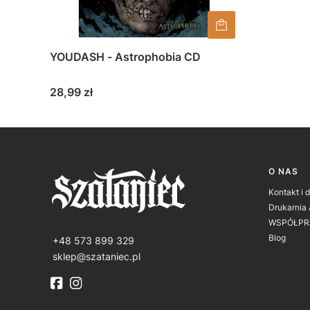
YOUDASH - Astrophobia CD
Cena
28,99 zł
Linki
O NAS
Kontakt i 
Drukarnia
WSPÓŁPR
Blog
+48 573 899 329
sklep@szataniec.pl