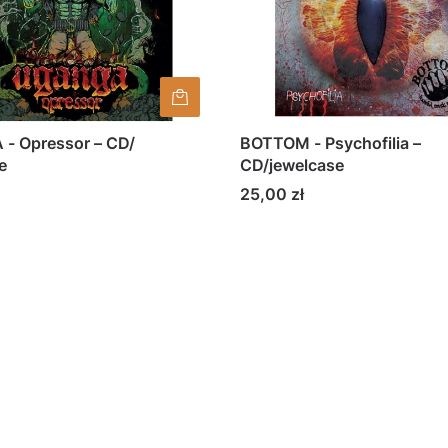
- Opressor – CD/
BOTTOM - Psychofilia –
e
CD/jewelcase
Cena
25,00 zł