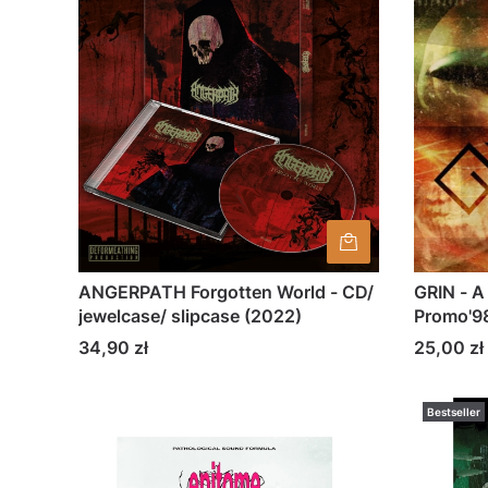
ANGERPATH Forgotten World - CD/
GRIN - A
jewelcase/ slipcase (2022)
Promo'98
Cena
Cena
34,90 zł
25,00 zł
Bestseller