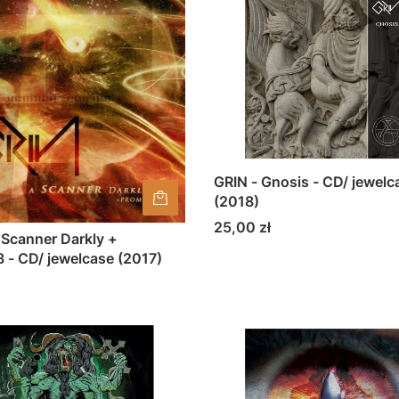
GRIN - Gnosis - CD/ jewelc
(2018)
Cena
25,00 zł
 Scanner Darkly +
 - CD/ jewelcase (2017)