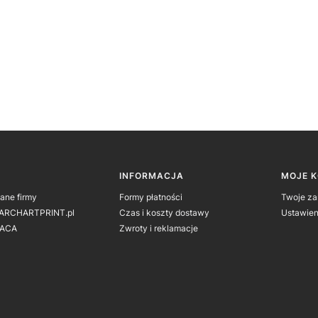
 w stopce
INFORMACJA
MOJE 
dane firmy
Formy płatności
Twoje z
 ARCHARTPRINT.pl
Czas i koszty dostawy
Ustawien
ACA
Zwroty i reklamacje