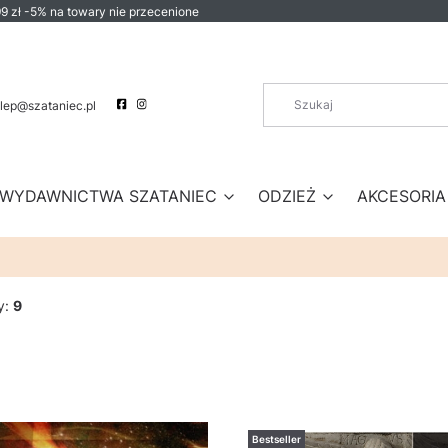
9 zł -5% na towary nie przecenione
lep@szataniec.pl
WYDAWNICTWA SZATANIEC
ODZIEŻ
AKCESORIA
y:
9
Bestseller