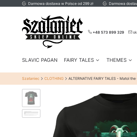
Darmowa dostawa w Polsce od 299 zł
Darmowa dostaw
+48 573 899 329
sk
SLAVIC PAGAN
FAIRY TALES
THEMES
Szataniec
CLOTHING
ALTERNATIVE FAIRY TALES - Matol the G