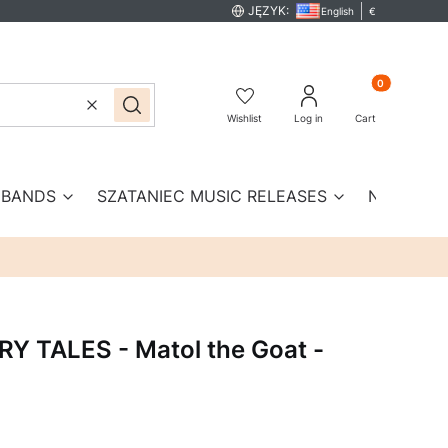
JĘZYK:
English
€
Products in th
Clear
Search
Wishlist
Log in
Cart
BANDS
SZATANIEC MUSIC RELEASES
New prod
Y TALES - Matol the Goat -