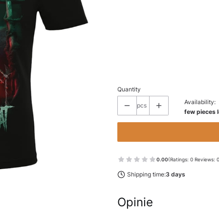
Wybierz wariant produktu:
Individual variants may differ in price
*
SIZE
Select
Quantity
Availability:
pcs
few pieces l
0.00
(Ratings: 0 Reviews: 
Shipping time:
3 days
Opinie