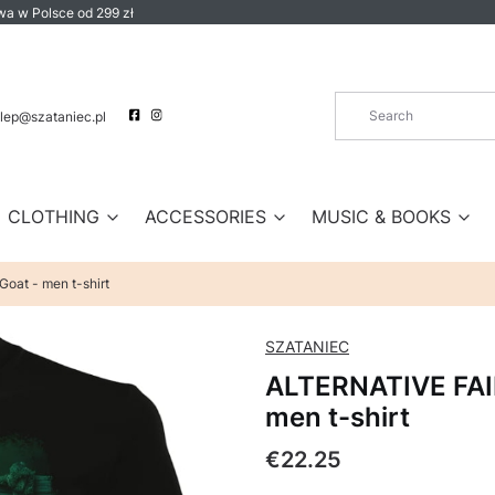
a w Polsce od 299 zł
lep@szataniec.pl
CLOTHING
ACCESSORIES
MUSIC & BOOKS
oat - men t-shirt
SZATANIEC
ALTERNATIVE FAIR
men t-shirt
Price
€22.25