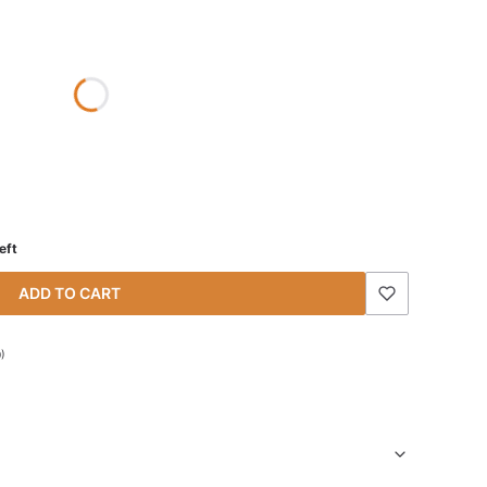
eft
ADD TO CART
0)