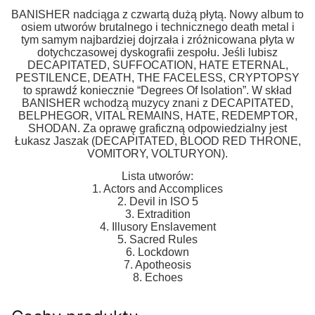
BANISHER nadciąga z czwartą dużą płytą. Nowy album to
osiem utworów brutalnego i technicznego death metal i
tym samym najbardziej dojrzała i zróżnicowana płyta w
dotychczasowej dyskografii zespołu. Jeśli lubisz
DECAPITATED, SUFFOCATION, HATE ETERNAL,
PESTILENCE, DEATH, THE FACELESS, CRYPTOPSY
to sprawdź koniecznie “Degrees Of Isolation”. W skład
BANISHER wchodzą muzycy znani z DECAPITATED,
BELPHEGOR, VITAL REMAINS, HATE, REDEMPTOR,
SHODAN. Za oprawę graficzną odpowiedzialny jest
Łukasz Jaszak (DECAPITATED, BLOOD RED THRONE,
VOMITORY, VOLTURYON).
Lista utworów:
1. Actors and Accomplices
2. Devil in ISO 5
3. Extradition
4. Illusory Enslavement
5. Sacred Rules
6. Lockdown
7. Apotheosis
8. Echoes