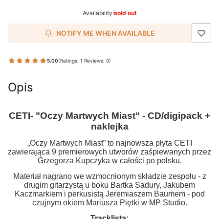
Availability:
sold out
NOTIFY ME WHEN AVAILABLE
5.00
(Ratings: 1 Reviews: 0)
Opis
CETI- "Oczy Martwych Miast" - CD/digipack +
naklejka
„Oczy Martwych Miast” to najnowsza płyta CETI
zawierająca 9 premierowych utworów zaśpiewanych przez
Grzegorza Kupczyka w całości po polsku.
Materiał nagrano we wzmocnionym składzie zespołu - z
drugim gitarzystą u boku Bartka Sadury, Jakubem
Kaczmarkiem i perkusistą Jeremiaszem Baumem - pod
czujnym okiem Mariusza Piętki w MP Studio.
Tracklista: