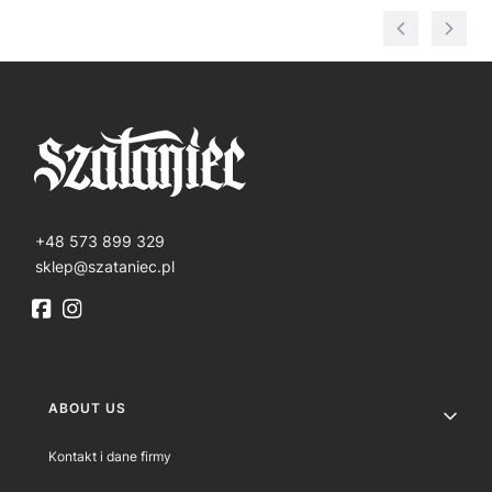
+48 573 899 329
sklep@szataniec.pl
Footer menu
ABOUT US
Kontakt i dane firmy