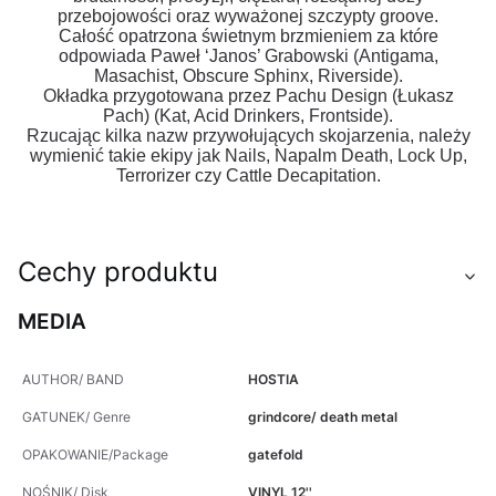
przebojowości oraz wyważonej szczypty groove.
Całość opatrzona świetnym brzmieniem za które
odpowiada Paweł ‘Janos’ Grabowski (Antigama,
Masachist, Obscure Sphinx, Riverside).
Okładka przygotowana przez Pachu Design (Łukasz
Pach) (Kat, Acid Drinkers, Frontside).
Rzucając kilka nazw przywołujących skojarzenia, należy
wymienić takie ekipy jak Nails, Napalm Death, Lock Up,
Terrorizer czy Cattle Decapitation.
Cechy produktu
MEDIA
AUTHOR/ BAND
HOSTIA
GATUNEK/ Genre
grindcore/ death metal
OPAKOWANIE/Package
gatefold
NOŚNIK/ Disk
VINYL 12''