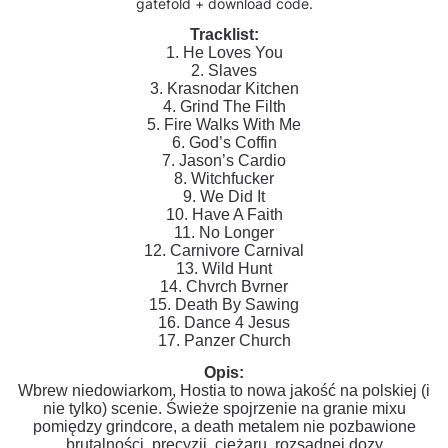
gatefold + download code.
Tracklist:
1. He Loves You
2. Slaves
3. Krasnodar Kitchen
4. Grind The Filth
5. Fire Walks With Me
6. God’s Coffin
7. Jason’s Cardio
8. Witchfucker
9. We Did It
10. Have A Faith
11. No Longer
12. Carnivore Carnival
13. Wild Hunt
14. Chvrch Bvrner
15. Death By Sawing
16. Dance 4 Jesus
17. Panzer Church
Opis:
Wbrew niedowiarkom, Hostia to nowa jakość na polskiej (i
nie tylko) scenie. Świeże spojrzenie na granie mixu
pomiędzy grindcore, a death metalem nie pozbawione
brutalności, precyzji, ciężaru, rozsądnej dozy