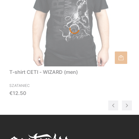
T-shirt CETI - WIZARD (men)
SZATANIEC
Price
€12.50