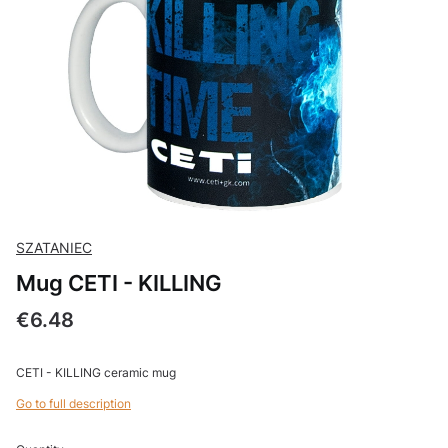
SZATANIEC
Mug CETI - KILLING
Price
€6.48
CETI - KILLING ceramic mug
Go to full description