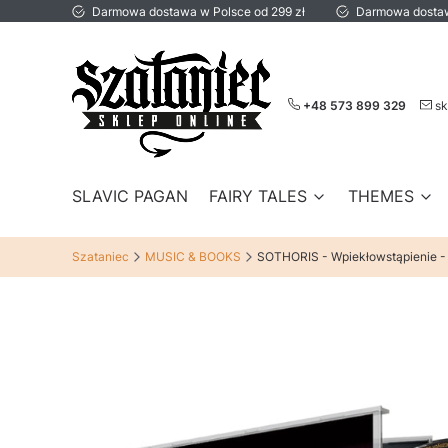
Darmowa dostawa w Polsce od 299 zł
Darmowa dostaw
+48 573 899 329
sk
SLAVIC PAGAN
FAIRY TALES
THEMES
Szataniec
MUSIC & BOOKS
SOTHORIS - Wpiekłowstąpienie -