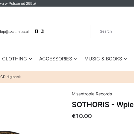
a w Polsce od 299 zł
lep@szataniec.pl
CLOTHING
ACCESSORIES
MUSIC & BOOKS
 CD digipack
Misantropia Records
SOTHORIS - Wpiek
Price
€10.00