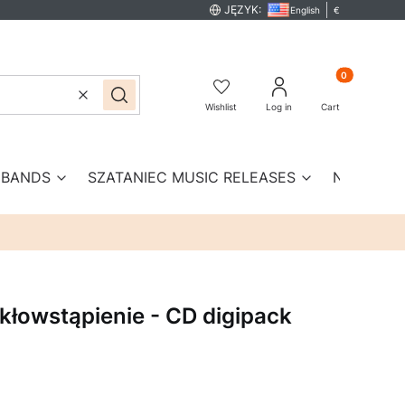
JĘZYK:
English
€
Products in th
Clear
Search
Wishlist
Log in
Cart
BANDS
SZATANIEC MUSIC RELEASES
New prod
łowstąpienie - CD digipack