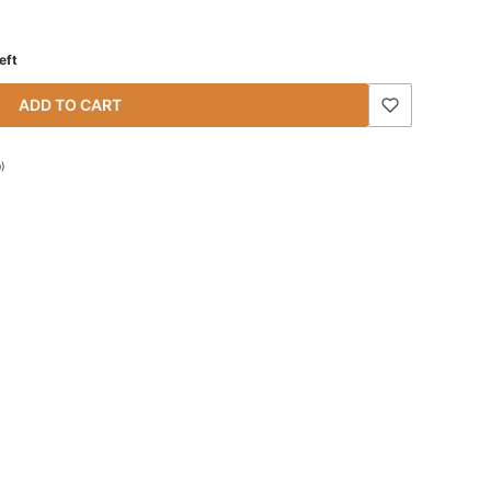
eft
ADD TO CART
0)