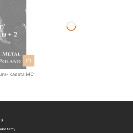
um- kaseta MC
r menu
US
dane firmy