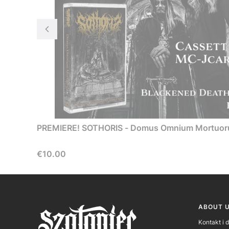
PREMIERE! SOTHORIS - Domus Omnium Mortuor
Price
€10.00
Foote
ABOUT 
Kontakt i 