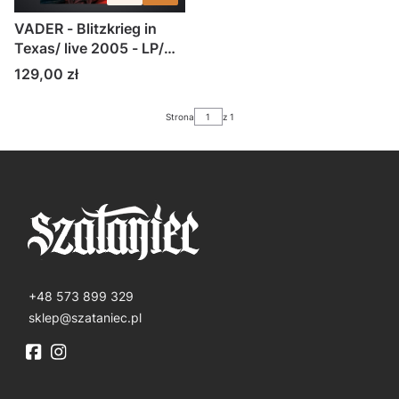
VADER - Blitzkrieg in
Texas/ live 2005 - LP/
czarny winyl
Cena
129,00 zł
Strona
z 1
+48 573 899 329
sklep@szataniec.pl