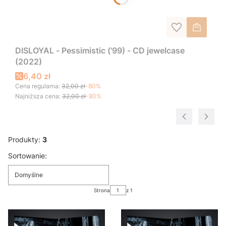
DISLOYAL - Pessimistic ('99) - CD jewelcase
(2022)
6,40 zł
Cena regularna:
32,00 zł
-80%
Najniższa cena:
32,00 zł
-80%
Produkty:
3
Lista produktów
Sortowanie:
Domyślne
Strona
z 1