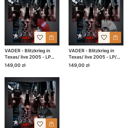
VADER - Blitzkrieg in
VADER - Blitzkrieg in
Texas/ live 2005 - LP
Texas/ live 2005 - LP/
czerwony marble
CLEAR winyl
Cena
Cena
149,00 zł
149,00 zł