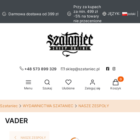
Przy za kupach
za min. 499 zł
JĘZYK:
Darmowa dostawa od 399 zł
polski
-5% na towary
nie przecenione
+48 573 899 329
sklep@szataniec.pl
Produkty w ko
Otwórz wyszukiwarkę
Menu
Szukaj
Ulubione
Zaloguj się
Koszyk
Szataniec
WYDAWNICTWA SZATANIEC
NASZE ZESPOŁY
VADER
NASZE ZESPOŁY