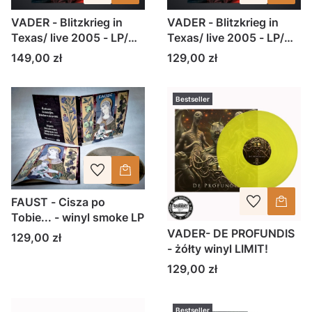
VADER - Blitzkrieg in
VADER - Blitzkrieg in
Texas/ live 2005 - LP/
Texas/ live 2005 - LP/
CLEAR winyl
czarny winyl
Cena
Cena
149,00 zł
129,00 zł
Bestseller
FAUST - Cisza po
Tobie... - winyl smoke LP
VADER- DE PROFUNDIS
Cena
129,00 zł
- żółty winyl LIMIT!
Cena
129,00 zł
Bestseller