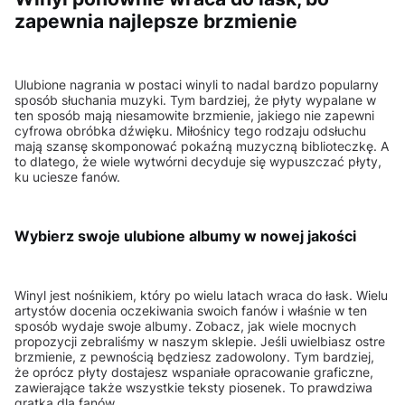
zapewnia najlepsze brzmienie
Ulubione nagrania w postaci winyli to nadal bardzo popularny
sposób słuchania muzyki. Tym bardziej, że płyty wypalane w
ten sposób mają niesamowite brzmienie, jakiego nie zapewni
cyfrowa obróbka dźwięku. Miłośnicy tego rodzaju odsłuchu
mają szansę skomponować pokaźną muzyczną biblioteczkę. A
to dlatego, że wiele wytwórni decyduje się wypuszczać płyty,
ku uciesze fanów.
Wybierz swoje ulubione albumy w nowej jakości
Winyl jest nośnikiem, który po wielu latach wraca do łask. Wielu
artystów docenia oczekiwania swoich fanów i właśnie w ten
sposób wydaje swoje albumy. Zobacz, jak wiele mocnych
propozycji zebraliśmy w naszym sklepie. Jeśli uwielbiasz ostre
brzmienie, z pewnością będziesz zadowolony. Tym bardziej,
że oprócz płyty dostajesz wspaniałe opracowanie graficzne,
zawierające także wszystkie teksty piosenek. To prawdziwa
gratka dla fanów.