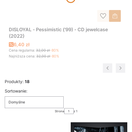
DISLOYAL - Pessimistic ('99) - CD jewelcase
(2022)
6,40 zł
Cena regularna:
32,00 zł
-80%
Najniższa cena:
32,00 zł
-80%
Produkty:
18
Lista produktów
Sortowanie:
Domyślne
Strona
z 1