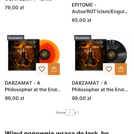
EPITOME -
czarny winyl (2021)
Cena
79,00 zł
Autoe’ROT’icism/Engulf
The Decrepitude –LP
Cena
65,00 zł
winyl splatter (2020)
Bestseller
Bestseller
DARZAMAT - A
DARZAMAT - A
Philosopher at the End
Philosopher at the End
of the Universe -
of the Universe -
Cena
Cena
99,00 zł
99,00 zł
LP/winyl/czerwony
LP/winyl/czarny
+pomarańcz
Strona
z 1
Winyl ponownie wraca do łask, bo