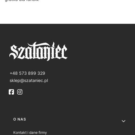
+48 573 899 329
sklep@szataniec.pl
Linki w stopce
O NAS
Kontakt i dane firmy