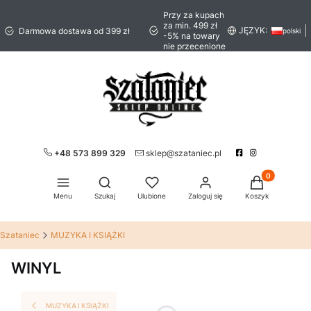
Przy za kupach
za min. 499 zł
JĘZYK:
Darmowa dostawa od 399 zł
polski
-5% na towary
nie przecenione
+48 573 899 329
sklep@szataniec.pl
Produkty w ko
Otwórz wyszukiwarkę
Menu
Szukaj
Ulubione
Zaloguj się
Koszyk
Szataniec
MUZYKA I KSIĄŻKI
WINYL
MUZYKA I KSIĄŻKI