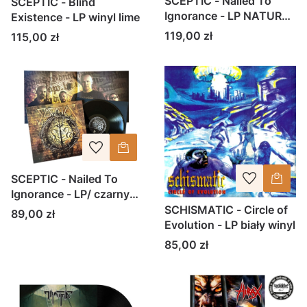
SCEPTIC - Nailed To
SCEPTIC - Blind
Ignorance - LP NATUREL
Existence - LP winyl lime
WHITE&BLACK VINYL
Cena
119,00 zł
Cena
115,00 zł
SCEPTIC - Nailed To
Ignorance - LP/ czarny
winyl
SCHISMATIC - Circle of
Cena
89,00 zł
Evolution - LP biały winyl
Cena
85,00 zł