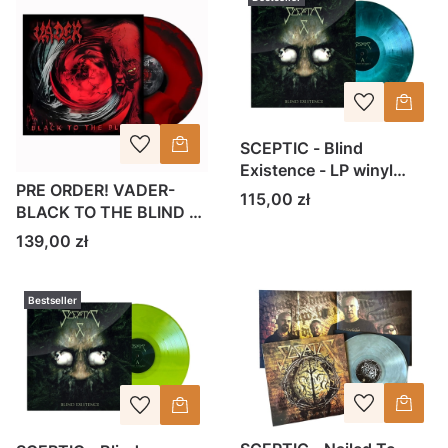
SCEPTIC - Blind
Existence - LP winyl
PRE ORDER! VADER-
Galaxy Green
Cena
115,00 zł
BLACK TO THE BLIND -
winyl czarno-czerwony
Cena
139,00 zł
Bestseller