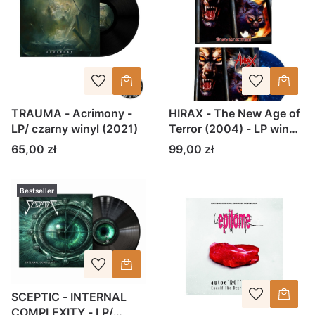
TRAUMA - Acrimony -
HIRAX - The New Age of
LP/ czarny winyl (2021)
Terror (2004) - LP winyl
BLUE SPLATTER (2015)
Cena
Cena
65,00 zł
99,00 zł
Bestseller
SCEPTIC - INTERNAL
COMPLEXITY - LP/