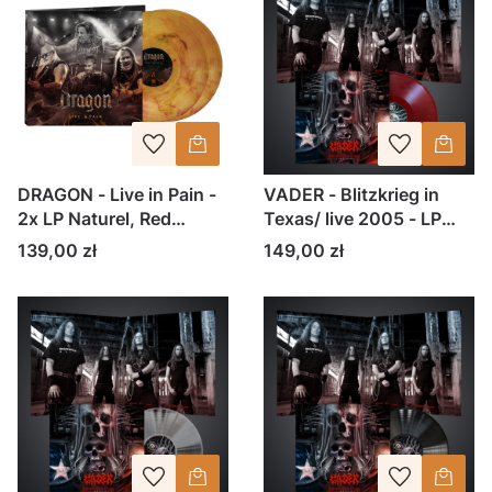
DRAGON - Live in Pain -
VADER - Blitzkrieg in
2x LP Naturel, Red
Texas/ live 2005 - LP
Opaque / Yellow
czerwony marble
Cena
Cena
139,00 zł
149,00 zł