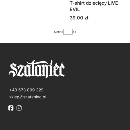
T-shirt dziecięcy LIVE
EVIL
Cena
39,00 zł
Strona
z 1
+48 573 899 329
sklep@szataniec.pl