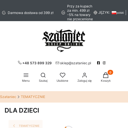
Przy za kupach
za min. 499 zł
JĘZYK:
Darmowa dostawa od 399 zł
polski
-5% na towary
nie przecenione
+48 573 899 329
sklep@szataniec.pl
Produkty w ko
Otwórz wyszukiwarkę
Menu
Szukaj
Ulubione
Zaloguj się
Koszyk
Szataniec
TEMATYCZNIE
DLA DZIECI
TEMATYCZNIE