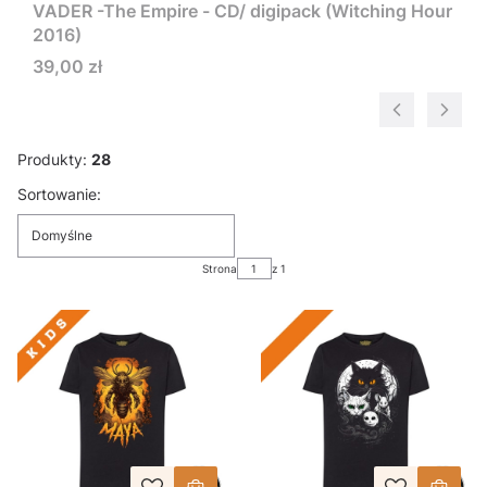
VADER -The Empire - CD/ digipack (Witching Hour
2016)
Cena
39,00 zł
Produkty:
28
Lista produktów
Sortowanie:
Domyślne
Strona
z 1