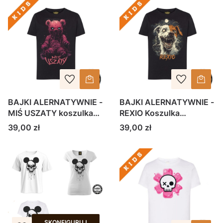
BAJKI ALERNATYWNIE -
BAJKI ALERNATYWNIE -
MIŚ USZATY koszulka
REXIO Koszulka
dziecięca
dziecięca
Cena
Cena
39,00 zł
39,00 zł
SKONFIGURUJ