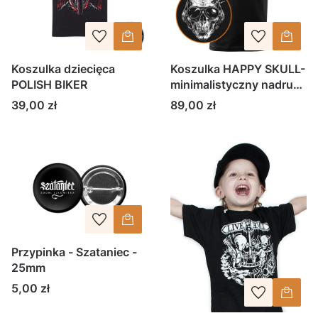
Koszulka dziecięca
Koszulka HAPPY SKULL-
POLISH BIKER
minimalistyczny nadruk
męska dziecięca
Cena
Cena
39,00 zł
89,00 zł
Przypinka - Szataniec -
25mm
Cena
5,00 zł