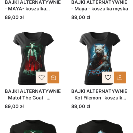
BAJKI ALTERNATYWNIE
BAJKI ALTERNATYWNIE
- MAYA- koszulka
- Maya - koszulka męska
damska
Cena
Cena
89,00 zł
89,00 zł
BAJKI ALTERNATYWNIE
BAJKI ALTERNATYWNIE
- Matoł The Goat -
- Kot Filemon- koszulka
koszulka damska
damska
Cena
Cena
89,00 zł
89,00 zł