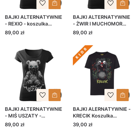
BAJKI ALTERNATYWNIE
BAJKI ALTERNATYWNIE
- REXIO - koszulka
- ŻWIR I MUCHOMOR
damska
koszulka damska
Cena
Cena
89,00 zł
89,00 zł
BAJKI ALTERNATYWNIE
BAJKI ALERNATYWNIE -
- MIŚ USZATY -
KRECIK Koszulka
koszulka damska
dziecięca
Cena
Cena
89,00 zł
39,00 zł