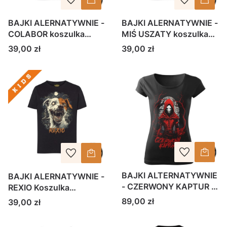
BAJKI ALERNATYWNIE -
BAJKI ALERNATYWNIE -
COLABOR koszulka
MIŚ USZATY koszulka
dziecięca
dziecięca
Cena
Cena
39,00 zł
39,00 zł
BAJKI ALTERNATYWNIE
BAJKI ALERNATYWNIE -
- CZERWONY KAPTUR -
REXIO Koszulka
koszulka damska
dziecięca
Cena
89,00 zł
Cena
39,00 zł