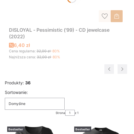
DISLOYAL - Pessimistic ('99) - CD jewelcase
(2022)
6,40 zł
Cena regularna:
32,00 zł
-80%
Najniższa cena:
32,00 zł
-80%
Produkty:
36
Lista produktów
Sortowanie:
Domyślne
Strona
z 1
Bestseller
Bestseller