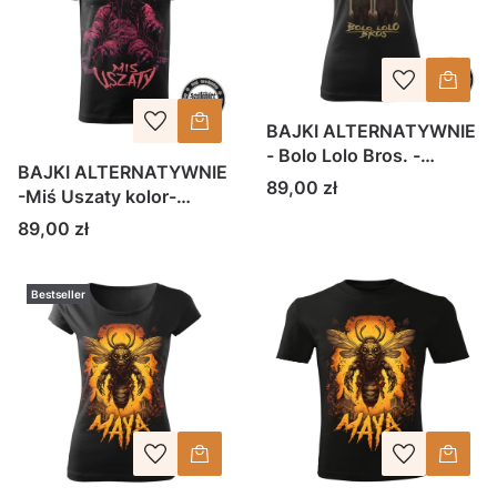
BAJKI ALTERNATYWNIE
- Bolo Lolo Bros. -
BAJKI ALTERNATYWNIE
koszulka damska
Cena
89,00 zł
-Miś Uszaty kolor-
koszulka
Cena
89,00 zł
Bestseller