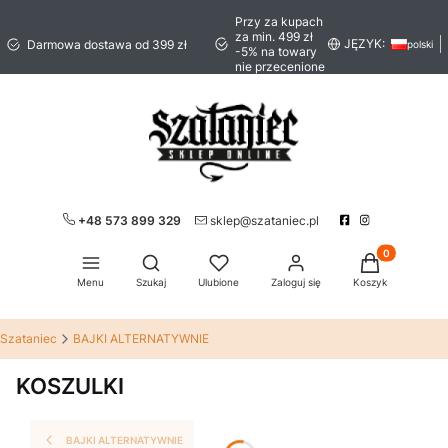
Przy za kupach
za min. 499 zł
JĘZYK:
Darmowa dostawa od 399 zł
polski
-5% na towary
nie przecenione
+48 573 899 329
sklep@szataniec.pl
Produkty w ko
Otwórz wyszukiwarkę
Menu
Szukaj
Ulubione
Zaloguj się
Koszyk
Szataniec
BAJKI ALTERNATYWNIE
KOSZULKI
BAJKI ALTERNATYWNIE