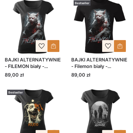
Bestseller
BAJKI ALTERNATYWNIE
BAJKI ALTERNATYWNIE
- FILEMON biały -
- Filemon biały -
koszulka damska
koszulka męska
Cena
Cena
89,00 zł
89,00 zł
Bestseller