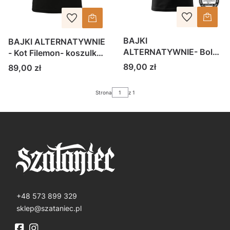
BAJKI
BAJKI ALTERNATYWNIE
ALTERNATYWNIE- Bolo
- Kot Filemon- koszulka
Lolo Bros. - koszulka
męska
Cena
89,00 zł
Cena
89,00 zł
męska
Strona
z 1
+48 573 899 329
sklep@szataniec.pl