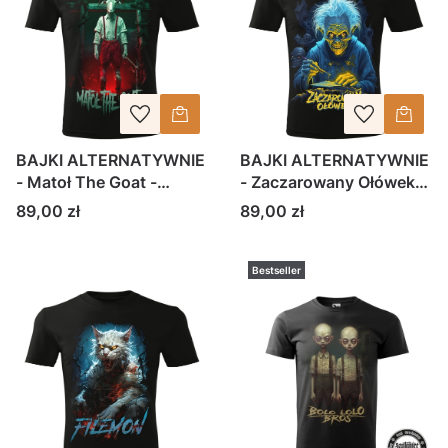
BAJKI ALTERNATYWNIE
BAJKI ALTERNATYWNIE
- Matoł The Goat -
- Zaczarowany Ołówek-
koszulka męska
koszulka męska
Cena
Cena
89,00 zł
89,00 zł
Bestseller