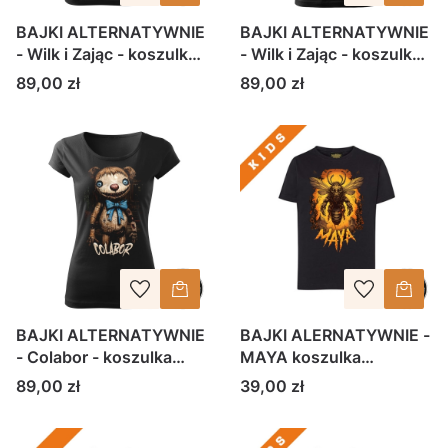
BAJKI ALTERNATYWNIE
BAJKI ALTERNATYWNIE
- Wilk i Zając - koszulka
- Wilk i Zając - koszulka
damska
męska
Cena
Cena
89,00 zł
89,00 zł
BAJKI ALTERNATYWNIE
BAJKI ALERNATYWNIE -
- Colabor - koszulka
MAYA koszulka
damska
dziecięca
Cena
Cena
89,00 zł
39,00 zł