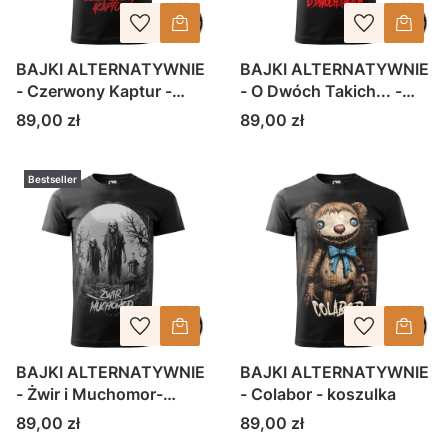
BAJKI ALTERNATYWNIE
BAJKI ALTERNATYWNIE
- Czerwony Kaptur -
- O Dwóch Takich... -
koszulka
koszulka
Cena
Cena
89,00 zł
89,00 zł
Bestseller
BAJKI ALTERNATYWNIE
BAJKI ALTERNATYWNIE
- Żwir i Muchomor-
- Colabor - koszulka
koszulka
Cena
Cena
89,00 zł
89,00 zł