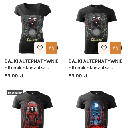
BAJKI ALTERNATYWNIE
BAJKI ALTERNATYWNIE
- Krecik - koszulka
- Krecik - koszulka
damska
męska
Cena
Cena
89,00 zł
89,00 zł
Bestseller