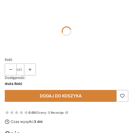
Wybierz wariant produktu:
Poszczególne warianty mogą różnić się ceną
*
ROZMIAR
Wybierz
Ilość
szt.
Dostępność:
duża ilość
DODAJ DO KOSZYKA
0.00
(Oceny: 0 Recenzje: 0)
Czas wysyłki:
3 dni