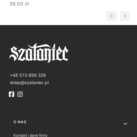
Cena
39,00 zł
+48 573 899 329
sklep@szataniec.pl
Linki w stopce
O NAS
Kontakt i dane firmy