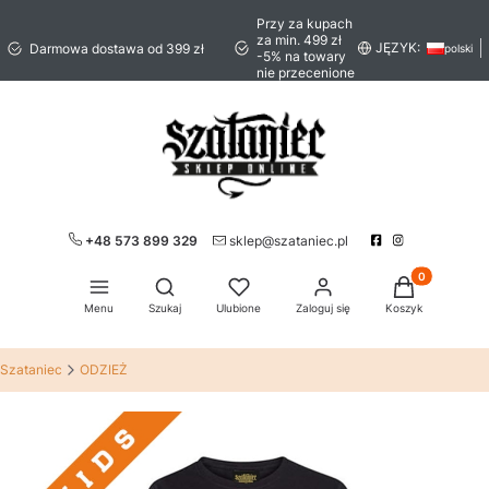
Przy za kupach
za min. 499 zł
JĘZYK:
Darmowa dostawa od 399 zł
polski
-5% na towary
nie przecenione
+48 573 899 329
sklep@szataniec.pl
Produkty w ko
Otwórz wyszukiwarkę
Menu
Szukaj
Ulubione
Zaloguj się
Koszyk
Szataniec
ODZIEŻ