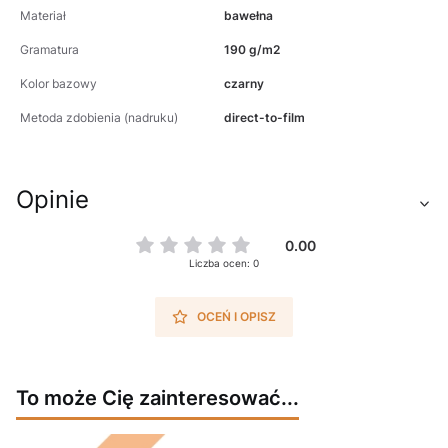
Materiał
bawełna
Gramatura
190 g/m2
Kolor bazowy
czarny
Metoda zdobienia (nadruku)
direct-to-film
Opinie
0.00
Liczba ocen: 0
OCEŃ I OPISZ
To może Cię zainteresować...