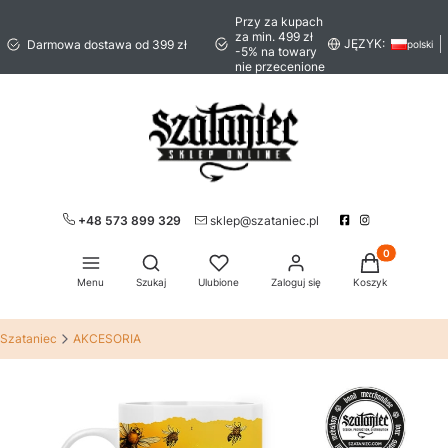
Przy za kupach
za min. 499 zł
JĘZYK:
Darmowa dostawa od 399 zł
polski
-5% na towary
nie przecenione
+48 573 899 329
sklep@szataniec.pl
Produkty w ko
Otwórz wyszukiwarkę
Menu
Szukaj
Ulubione
Zaloguj się
Koszyk
Szataniec
AKCESORIA