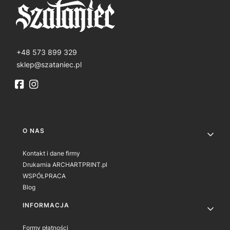
+48 573 899 329
sklep@szataniec.pl
Linki w stopce
O NAS
Kontakt i dane firmy
Drukarnia ARCHARTPRINT.pl
WSPÓŁPRACA
Blog
INFORMACJA
Formy płatności