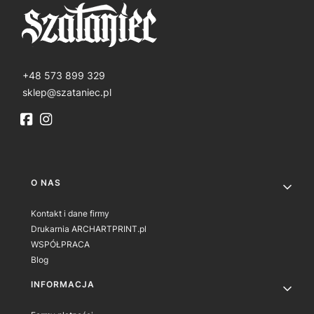
+48 573 899 329
sklep@szataniec.pl
Linki w stopce
O NAS
Kontakt i dane firmy
Drukarnia ARCHARTPRINT.pl
WSPÓŁPRACA
Blog
INFORMACJA