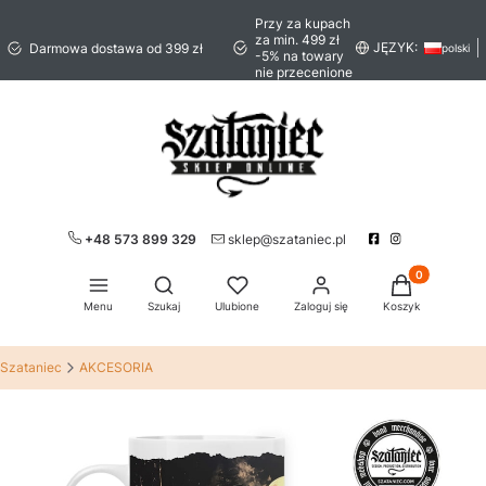
Przy za kupach
za min. 499 zł
JĘZYK:
Darmowa dostawa od 399 zł
polski
-5% na towary
nie przecenione
+48 573 899 329
sklep@szataniec.pl
Produkty w ko
Otwórz wyszukiwarkę
Menu
Szukaj
Ulubione
Zaloguj się
Koszyk
Szataniec
AKCESORIA