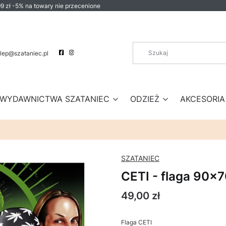
9 zł -5% na towary nie przecenione
lep@szataniec.pl
WYDAWNICTWA SZATANIEC
ODZIEŻ
AKCESORIA
SZATANIEC
CETI - flaga 90x
Cena
49,00 zł
Flaga CETI