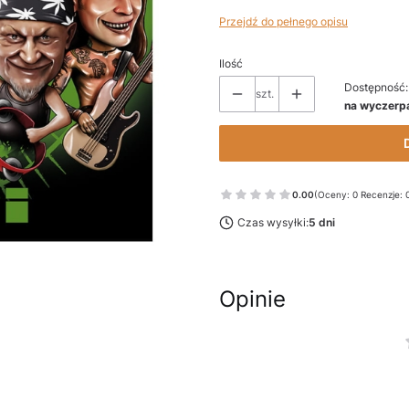
Przejdź do pełnego opisu
Ilość
Dostępność:
szt.
na wyczerp
0.00
(Oceny: 0 Recenzje: 
Czas wysyłki:
5 dni
Opinie