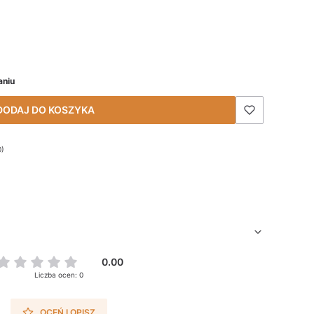
aniu
DODAJ DO KOSZYKA
0)
0.00
Liczba ocen: 0
OCEŃ I OPISZ