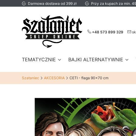
Darmowa dostawa od 399 zł
Przy za kupach za min. 49
+48 573 899 329
sk
TEMATYCZNIE
BAJKI ALTERNATYWNIE
Szataniec
AKCESORIA
CETI - flaga 90x70 cm