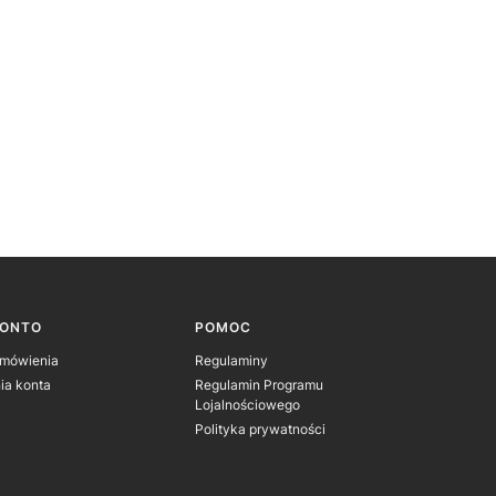
KONTO
POMOC
amówienia
Regulaminy
ia konta
Regulamin Programu
Lojalnościowego
Polityka prywatności