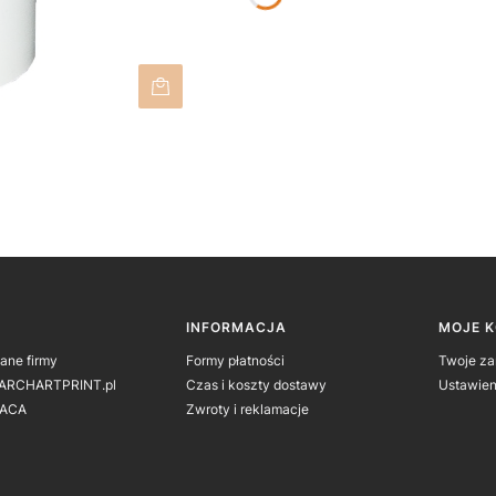
 w stopce
INFORMACJA
MOJE 
dane firmy
Formy płatności
Twoje z
 ARCHARTPRINT.pl
Czas i koszty dostawy
Ustawien
ACA
Zwroty i reklamacje