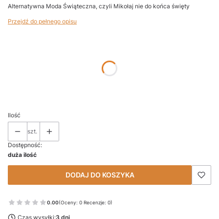
Alternatywna Moda Świąteczna, czyli Mikołaj nie do końca święty
Przejdź do pełnego opisu
Wybierz wariant produktu:
Poszczególne warianty mogą różnić się ceną
*
ROZMIAR
Wybierz
Ilość
szt.
Dostępność:
duża ilość
DODAJ DO KOSZYKA
0.00
(Oceny: 0 Recenzje: 0)
Czas wysyłki:
3 dni