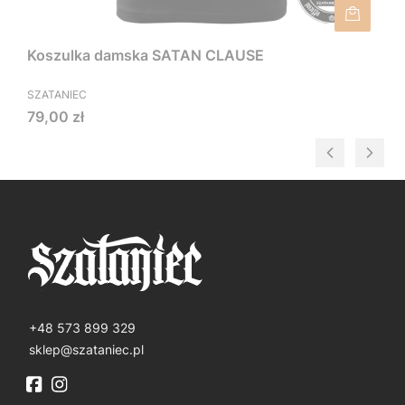
Koszulka damska SATAN CLAUSE
SZATANIEC
Cena
79,00 zł
+48 573 899 329
sklep@szataniec.pl