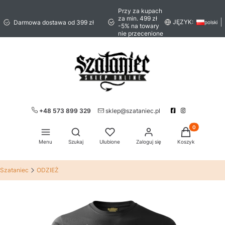
Przy za kupach
za min. 499 zł
JĘZYK:
Darmowa dostawa od 399 zł
polski
-5% na towary
nie przecenione
+48 573 899 329
sklep@szataniec.pl
Produkty w ko
Otwórz wyszukiwarkę
Menu
Szukaj
Ulubione
Zaloguj się
Koszyk
Szataniec
ODZIEŻ