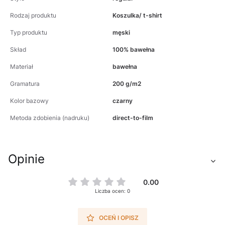
Rodzaj produktu
Koszulka/ t-shirt
Typ produktu
męski
Skład
100% bawełna
Materiał
bawełna
Gramatura
200 g/m2
Kolor bazowy
czarny
Metoda zdobienia (nadruku)
direct-to-film
Opinie
0.00
Liczba ocen: 0
OCEŃ I OPISZ