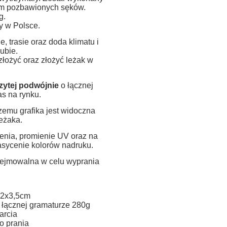
5cm pozbawionych sęków.
g.
y w Polsce.
, trasie oraz doda klimatu i
ubie.
złożyć oraz złożyć leżak w
zytej podwójnie
o łącznej
s na rynku.
zemu grafika jest widoczna
eżaka.
zenia, promienie UV oraz na
nasycenie kolorów nadruku.
zdejmowalna w celu wyprania
 2x3,5cm
o łącznej gramaturze 280g
arcia
o prania