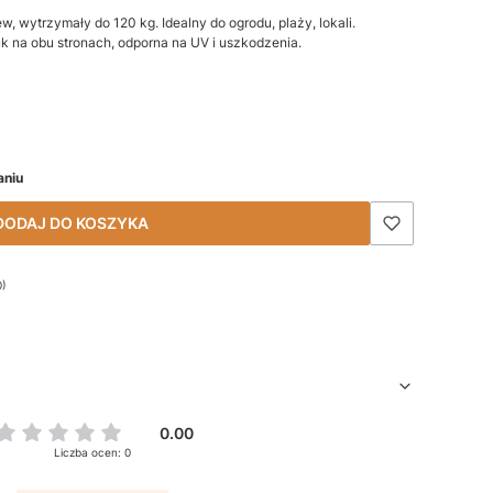
ew, wytrzymały do 120 kg. Idealny do ogrodu, plaży, lokali.
uk na obu stronach, odporna na UV i uszkodzenia.
aniu
DODAJ DO KOSZYKA
0)
0.00
Liczba ocen: 0