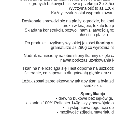
z grubych bukowych listew o przekroju 2 x 3,
Wytrzymałość to aż 120k
Każdy leżak został wyprodukowan
Doskonale sprawdzi się na plaży, ogrodzie, balkonie
uroku w knajpie, lokalu lub p
Składana konstrukcja pozwoli nam z łatwością ro
całości na płasko.
Do produkcji użyliśmy wysokiej jakości
tkaniny s
gramaturze aż 280g co wyróżnia na
Nadruk naniesiony na obie strony tkaniny dzięki c
nawet podczas użytkowania l
Tkanina nie rozciąga się i jest odporna na uszkod
ścieranie, co zapewnia długotrwałą głębie oraz 
Leżak został zaprojektowany tak aby tkania była 
siedziska.
Specyfikacja
• drewno bukowe bez sęków gr.
• tkanina 100% Poliester 140g szyty podwójnie 
• trzystopniowa regulacja op
• możliwość zdjęcia materiału d