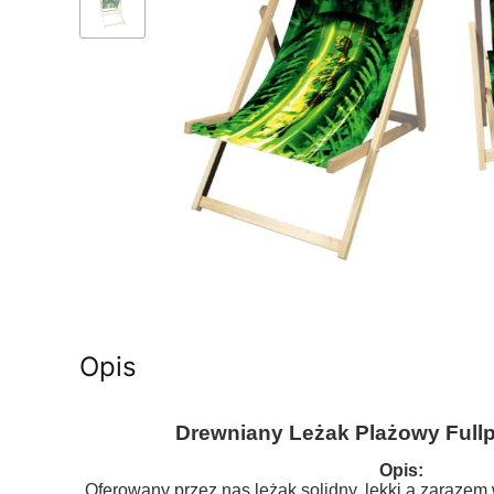
Opis
Drewniany Leżak Plażowy Fullp
Opis:
Oferowany przez nas leżak solidny, lekki a zarazem