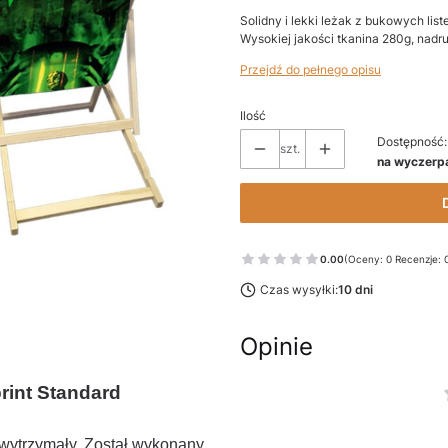
Solidny i lekki leżak z bukowych list
Wysokiej jakości tkanina 280g, nadr
Przejdź do pełnego opisu
Ilość
Dostępność:
szt.
na wyczerp
0.00
(Oceny: 0 Recenzje: 
Czas wysyłki:
10 dni
Opinie
rint Standard
 wytrzymały. Został wykonany