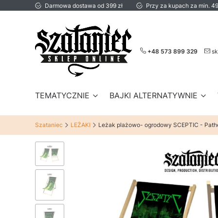
Darmowa dostawa od 399 zł
Przy za kupach za min. 49
+48 573 899 329
sk
TEMATYCZNIE
BAJKI ALTERNATYWNIE
Szataniec
LEŻAKI
Leżak plażowo- ogrodowy SCEPTIC - Pathe