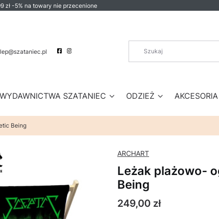
9 zł -5% na towary nie przecenione
lep@szataniec.pl
WYDAWNICTWA SZATANIEC
ODZIEŻ
AKCESORIA
tic Being
ARCHART
Leżak plażowo- o
Being
Cena
249,00 zł