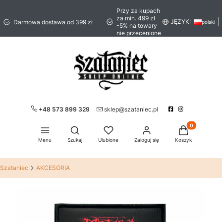
Przy za kupach
za min. 499 zł
JĘZYK:
Darmowa dostawa od 399 zł
polski
-5% na towary
nie przecenione
+48 573 899 329
sklep@szataniec.pl
Produkty w ko
Otwórz wyszukiwarkę
Menu
Szukaj
Ulubione
Zaloguj się
Koszyk
Szataniec
AKCESORIA