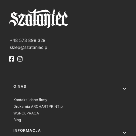
+48 573 899 329
sklep@szataniec.pl
Linki w stopce
O NAS
Kontakt i dane firmy
Drukarnia ARCHARTPRINT.pl
WSPÓŁPRACA
Blog
INFORMACJA