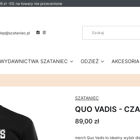
9 zł -5% na towary nie przecenione
lep@szataniec.pl
WYDAWNICTWA SZATANIEC
ODZIEŻ
AKCESORIA
SZATANIEC
QUO VADIS - CZA
Cena
89,00 zł
merch Quo Vadis to idealny wybór dl