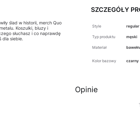
SZCZEGÓŁY P
wiły ślad w historii, merch Quo
Style
regular
etalu. Koszulki, bluzy i
czego słuchasz i co naprawdę
Typ produktu
męski
dla siebie.
Materiał
bawełn
Kolor bazowy
czarny
Opinie