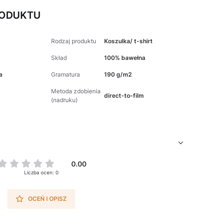
RODUKTU
Rodzaj produktu
Koszulka/ t-shirt
Skład
100% bawełna
a
Gramatura
190 g/m2
Metoda zdobienia
direct-to-film
(nadruku)
0.00
Liczba ocen: 0
OCEŃ I OPISZ