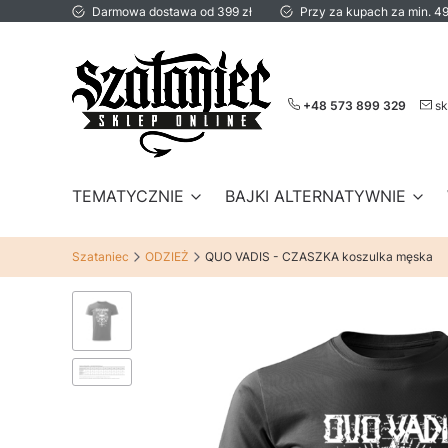
Darmowa dostawa od 399 zł
Przy za kupach za min. 49
+48 573 899 329
sk
TEMATYCZNIE
BAJKI ALTERNATYWNIE
Szataniec
ODZIEŻ
QUO VADIS - CZASZKA koszulka męska