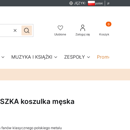
JĘZYK:
polski
zł
Produkty w kos
Wyczyść
Szukaj
Ulubione
Zaloguj się
Koszyk
MUZYKA I KSIĄŻKI
ZESPOŁY
Promocje
No
SZKA koszulka męska
a fanów klasycznego polskiego metalu