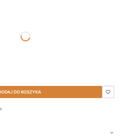
się ceną
DODAJ DO KOSZYKA
0)