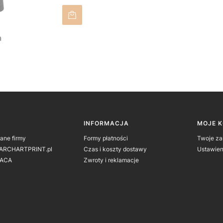
a
 w stopce
INFORMACJA
MOJE 
dane firmy
Formy płatności
Twoje z
 ARCHARTPRINT.pl
Czas i koszty dostawy
Ustawien
ACA
Zwroty i reklamacje