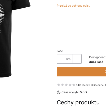
Przejdź do pełnego opisu
Wybierz wariant produktu:
Poszczególne warianty mogą różnić 
*
ROZMIAR
Wybierz
Ilość
Dostępność:
szt.
duża ilość
0.00
(Oceny: 0 Recenzje: 
Czas wysyłki:
5 dni
Cechy produktu