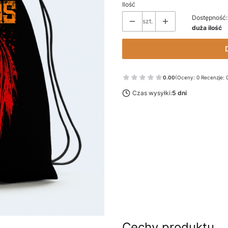
Ilość
Dostępność:
szt.
duża ilość
0.00
(Oceny: 0 Recenzje: 
Czas wysyłki:
5 dni
Cechy produktu