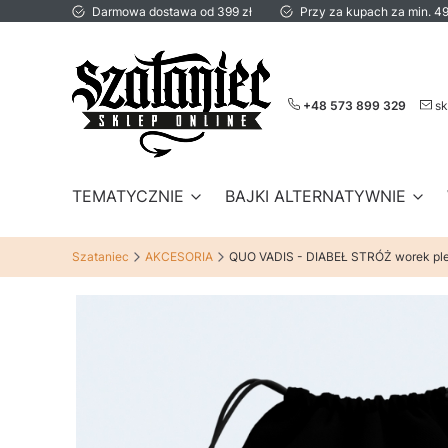
Darmowa dostawa od 399 zł
Przy za kupach za min. 49
+48 573 899 329
sk
TEMATYCZNIE
BAJKI ALTERNATYWNIE
Szataniec
AKCESORIA
QUO VADIS - DIABEŁ STRÓŻ worek pl