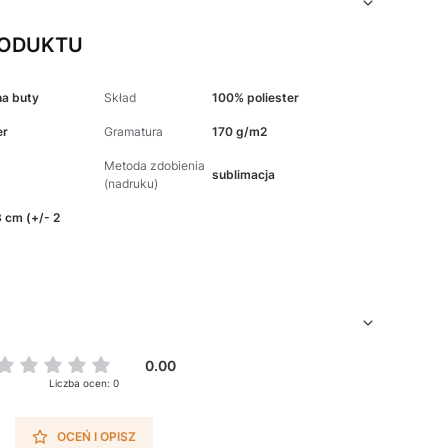
RODUKTU
na buty
Skład
100% poliester
er
Gramatura
170 g/m2
Metoda zdobienia
sublimacja
(nadruku)
 cm (+/- 2
0.00
Liczba ocen: 0
OCEŃ I OPISZ