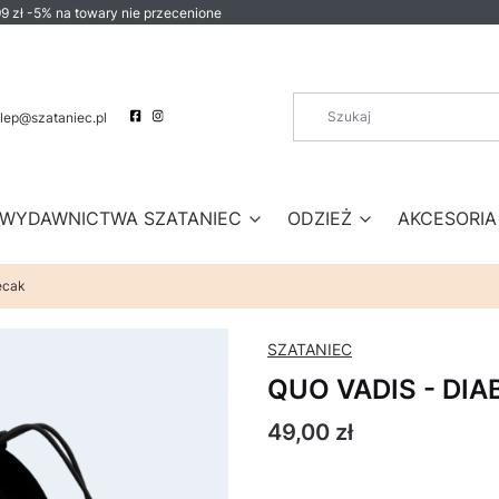
9 zł -5% na towary nie przecenione
lep@szataniec.pl
WYDAWNICTWA SZATANIEC
ODZIEŻ
AKCESORIA
ecak
SZATANIEC
QUO VADIS - DIA
Cena
49,00 zł