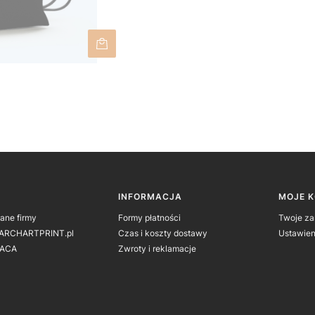
 w stopce
INFORMACJA
MOJE 
dane firmy
Formy płatności
Twoje z
 ARCHARTPRINT.pl
Czas i koszty dostawy
Ustawien
ACA
Zwroty i reklamacje