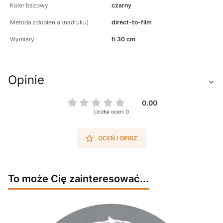
Kolor bazowy
czarny
Metoda zdobienia (nadruku)
direct-to-film
Wymiary
fi 30 cm
Opinie
0.00
Liczba ocen: 0
OCEŃ I OPISZ
To może Cię zainteresować...