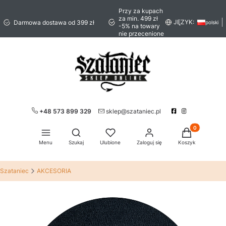
Przy za kupach
za min. 499 zł
JĘZYK:
Darmowa dostawa od 399 zł
polski
-5% na towary
nie przecenione
+48 573 899 329
sklep@szataniec.pl
Produkty w ko
Otwórz wyszukiwarkę
Menu
Szukaj
Ulubione
Zaloguj się
Koszyk
Szataniec
AKCESORIA