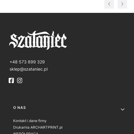
+48 573 899 329
sklep@szataniec.pl
Linki w stopce
O NAS
Kontakt i dane firmy
Drukarnia ARCHARTPRINT.pl
WSPÓŁPRACA