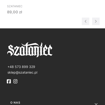
SZATANIEC
Cena
89,00 zł
+48 573 899 329
sklep@szataniec.pl
Linki w stopce
O NAS