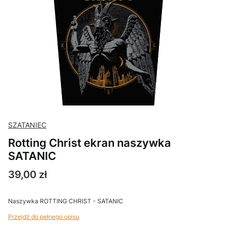
SZATANIEC
Rotting Christ ekran naszywka
SATANIC
Cena
39,00 zł
Naszywka ROTTING CHRIST - SATANIC
Przejdź do pełnego opisu