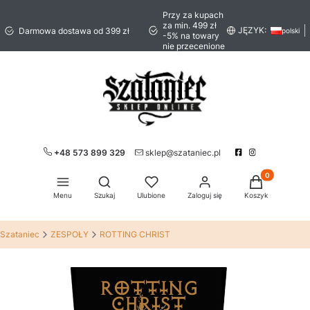
Przy za kupach
za min. 499 zł
JĘZYK:
Darmowa dostawa od 399 zł
polski
-5% na towary
nie przecenione
+48 573 899 329
sklep@szataniec.pl
Produkty w ko
Otwórz wyszukiwarkę
Menu
Szukaj
Ulubione
Zaloguj się
Koszyk
Szataniec
ZESPOŁY
ROTTING CHRIST