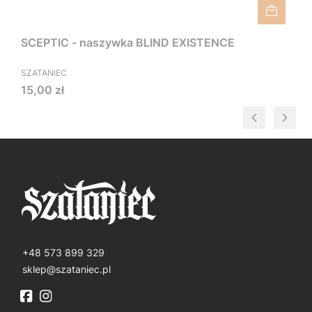
SCEPTIC - naszywka BLIND EXISTENCE
SZATANIEC
Cena
15,00 zł
+48 573 899 329
sklep@szataniec.pl