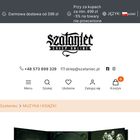
Przy za kupach
za min. 499 zł
JĘZYK:
Darmowa dostawa od 399 zł
polski
-5% na towary
nie przecenione
+48 573 899 329
sklep@szataniec.pl
Produkty w ko
Otwórz wyszukiwarkę
Menu
Szukaj
Ulubione
Zaloguj się
Koszyk
Szataniec
MUZYKA I KSIĄŻKI