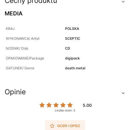
Cechy produktu
MEDIA
KRAJ
POLSKA
WYKONAWCA/ Artist
SCEPTIC
NOŚNIK/ Disk
CD
OPAKOWANIE/Package
digipack
GATUNEK/ Genre
death metal
Opinie
5.00
Liczba ocen: 2
OCEŃ I OPISZ