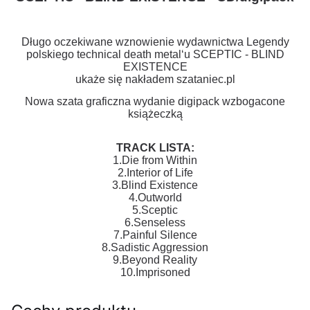
Długo oczekiwane wznowienie wydawnictwa Legendy
polskiego technical death metal‘u SCEPTIC - BLIND
EXISTENCE
ukaże się nakładem szataniec.pl
Nowa szata graficzna wydanie digipack wzbogacone
książeczką
TRACK LISTA:
1.Die from Within
2.Interior of Life
3.Blind Existence
4.Outworld
5.Sceptic
6.Senseless
7.Painful Silence
8.Sadistic Aggression
9.Beyond Reality
10.Imprisoned