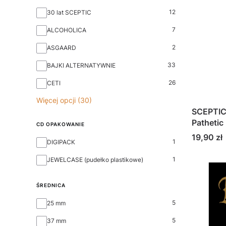
Kolekcja
12
30 lat SCEPTIC
7
ALCOHOLICA
2
ASGAARD
33
BAJKI ALTERNATYWNIE
26
CETI
Więcej opcji (30)
SCEPTIC
Pathetic
CD OPAKOWANIE
Cena
19,90 zł
CD OPAKOWANIE
1
DIGIPACK
1
JEWELCASE (pudełko plastikowe)
ŚREDNICA
ŚREDNICA
5
25 mm
5
37 mm