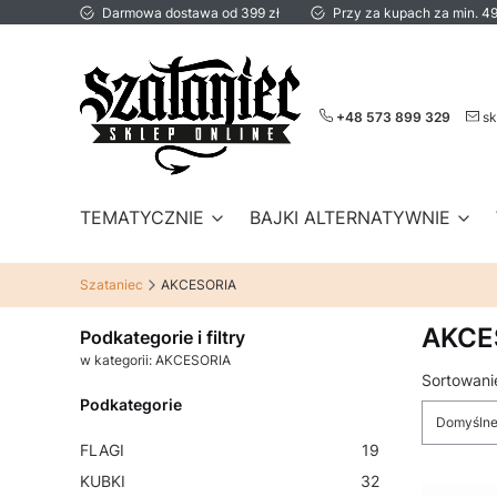
Darmowa dostawa od 399 zł
Przy za kupach za min. 49
+48 573 899 329
sk
TEMATYCZNIE
BAJKI ALTERNATYWNIE
Szataniec
AKCESORIA
AKCE
Podkategorie i filtry
w kategorii: AKCESORIA
Lista 
Sortowani
Podkategorie
Domyśln
FLAGI
19
KUBKI
32