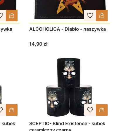
zywka
ALCOHOLICA - Diablo - naszywka
Cena
14,90 zł
- kubek
SCEPTIC- Blind Existence - kubek
ceramiczny czarny