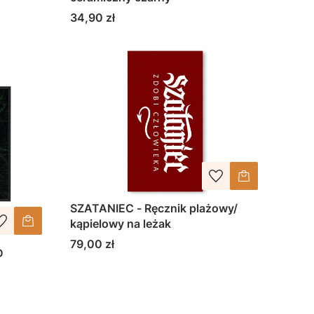
Cena
34,90 zł
SZATANIEC - Ręcznik plażowy/
kąpielowy na leżak
Cena
79,00 zł
D