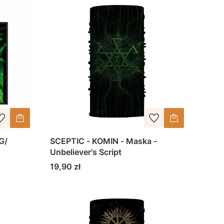
G/
SCEPTIC - KOMIN - Maska -
Unbeliever's Script
Cena
19,90 zł