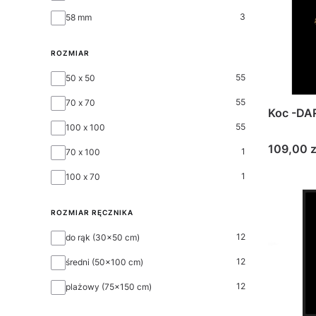
3
58 mm
ROZMIAR
ROZMIAR
55
50 x 50
55
70 x 70
Koc -DA
55
100 x 100
Cena
109,00 z
1
70 x 100
1
100 x 70
ROZMIAR RĘCZNIKA
Rozmiar ręcznika
12
do rąk (30x50 cm)
12
średni (50x100 cm)
12
plażowy (75x150 cm)