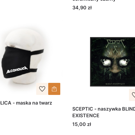
Cena
34,90 zł
ICA - maska na twarz
SCEPTIC - naszywka BLIN
EXISTENCE
Cena
15,00 zł