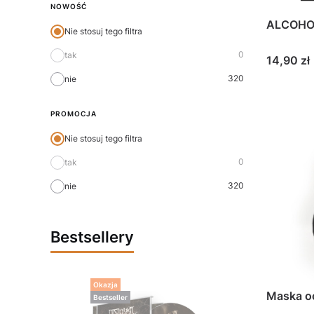
NOWOŚĆ
ALCOHOL
Nie stosuj tego filtra
0
tak
Cena
14,90 zł
320
nie
PROMOCJA
Nie stosuj tego filtra
0
tak
320
nie
Bestsellery
Okazja
Maska o
Bestseller