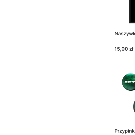
Naszywk
Cena
15,00 zł
Przypink