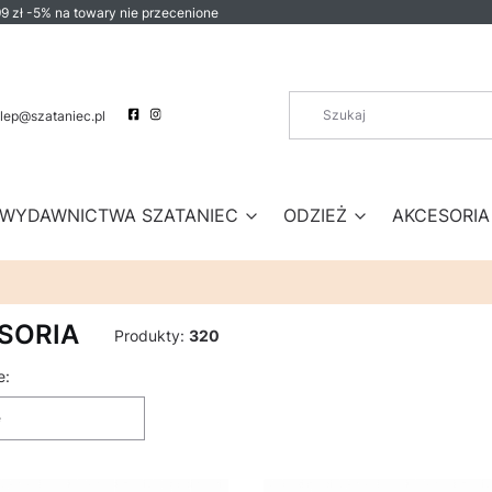
9 zł -5% na towary nie przecenione
lep@szataniec.pl
WYDAWNICTWA SZATANIEC
ODZIEŻ
AKCESORIA
SORIA
Produkty:
320
produktów
e:
e