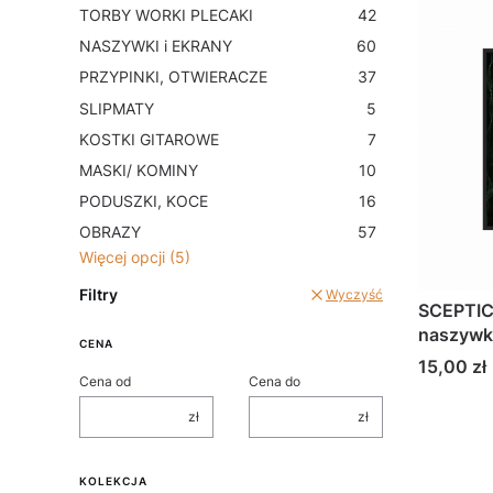
TORBY WORKI PLECAKI
42
NASZYWKI i EKRANY
60
PRZYPINKI, OTWIERACZE
37
SLIPMATY
5
KOSTKI GITAROWE
7
MASKI/ KOMINY
10
PODUSZKI, KOCE
16
OBRAZY
57
Więcej opcji (5)
Filtry
Wyczyść
SCEPTIC
naszywk
CENA
Cena
15,00 zł
Cena od
Cena do
zł
zł
KOLEKCJA