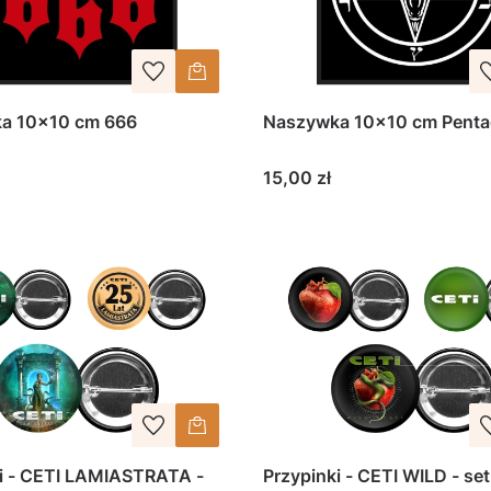
a 10x10 cm 666
Naszywka 10x10 cm Pent
Cena
15,00 zł
i - CETI LAMIASTRATA -
Przypinki - CETI WILD - set