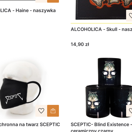
ICA - Haine - naszywka
ALCOHOLICA - Skull - nas
Cena
14,90 zł
chronna na twarz SCEPTIC
SCEPTIC- Blind Existence 
ceramiczny czarny