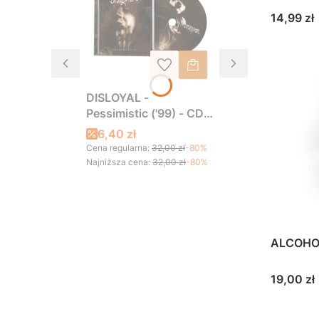
Cena
14,99 zł
DISLOYAL -
Pessimistic ('99) - CD
jewelcase (2022)
6,40 zł
Cena regularna:
32,00 zł
-80%
Najniższa cena:
32,00 zł
-80%
ALCOHOL
Cena
19,00 zł