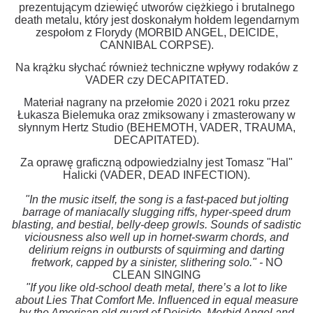
prezentującym dziewięć utworów ciężkiego i brutalnego
death metalu, który jest doskonałym hołdem legendarnym
zespołom z Florydy (MORBID ANGEL, DEICIDE,
CANNIBAL CORPSE).
Na krążku słychać również techniczne wpływy rodaków z
VADER czy DECAPITATED.
Materiał nagrany na przełomie 2020 i 2021 roku przez
Łukasza Bielemuka oraz zmiksowany i zmasterowany w
słynnym Hertz Studio (BEHEMOTH, VADER, TRAUMA,
DECAPITATED).
Za oprawę graficzną odpowiedzialny jest Tomasz "Hal"
Halicki (VADER, DEAD INFECTION).
"In the music itself, the song is a fast-paced but jolting
barrage of maniacally slugging riffs, hyper-speed drum
blasting, and bestial, belly-deep growls. Sounds of sadistic
viciousness also well up in hornet-swarm chords, and
delirium reigns in outbursts of squirming and darting
fretwork, capped by a sinister, slithering solo." -
NO
CLEAN SINGING
"If you like old-school death metal, there’s a lot to like
about Lies That Comfort Me. Influenced in equal measure
by the American old guard of Deicide, Morbid Angel and