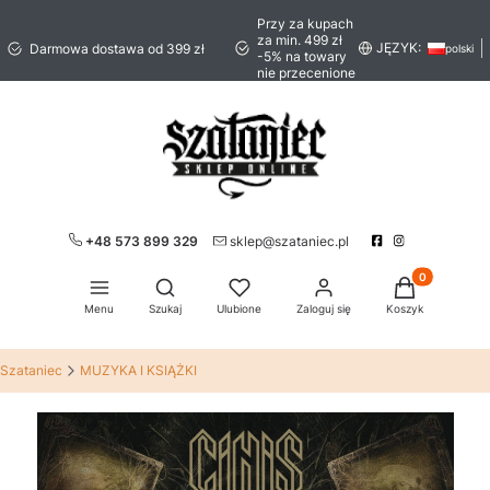
Przy za kupach
za min. 499 zł
JĘZYK:
Darmowa dostawa od 399 zł
polski
-5% na towary
nie przecenione
+48 573 899 329
sklep@szataniec.pl
Produkty w ko
Otwórz wyszukiwarkę
Menu
Szukaj
Ulubione
Zaloguj się
Koszyk
Szataniec
MUZYKA I KSIĄŻKI