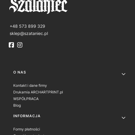
+48 573 899 329
sklep@szataniec.pl
Linki w stopce
O NAS
Kontakt i dane firmy
Drukarnia ARCHARTPRINT.pl
WSPÓŁPRACA
Blog
INFORMACJA
Formy płatności