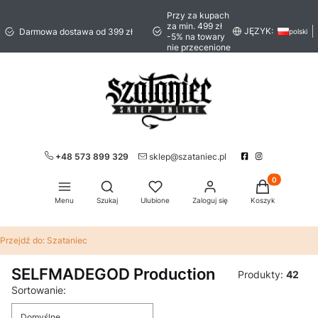
Przy za kupach
za min. 499 zł
JĘZYK:
Darmowa dostawa od 399 zł
polski
-5% na towary
nie przecenione
+48 573 899 329
sklep@szataniec.pl
Produkty w ko
Otwórz wyszukiwarkę
Menu
Szukaj
Ulubione
Zaloguj się
Koszyk
Przejdź do:
Szataniec
SELFMADEGOD Production
Produkty:
42
Lista produktów
Sortowanie:
Domyślne