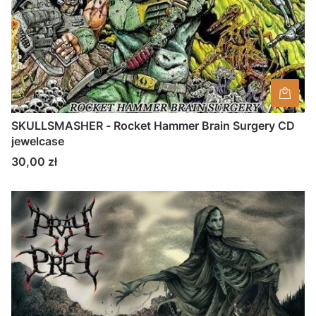
SKULLSMASHER - Rocket Hammer Brain Surgery CD
jewelcase
Cena
30,00 zł