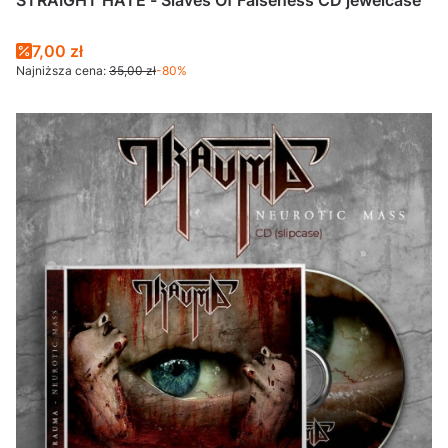
STRAIGHT HATE - Slaves Of Falseness CD jewelcase
7,00 zł
Najniższa cena:
35,00 zł
-80%