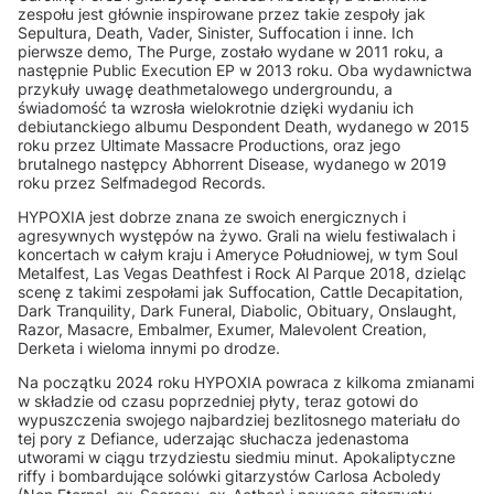
zespołu jest głównie inspirowane przez takie zespoły jak
Sepultura, Death, Vader, Sinister, Suffocation i inne. Ich
pierwsze demo, The Purge, zostało wydane w 2011 roku, a
następnie Public Execution EP w 2013 roku. Oba wydawnictwa
przykuły uwagę deathmetalowego undergroundu, a
świadomość ta wzrosła wielokrotnie dzięki wydaniu ich
debiutanckiego albumu Despondent Death, wydanego w 2015
roku przez Ultimate Massacre Productions, oraz jego
brutalnego następcy Abhorrent Disease, wydanego w 2019
roku przez Selfmadegod Records.
HYPOXIA jest dobrze znana ze swoich energicznych i
agresywnych występów na żywo. Grali na wielu festiwalach i
koncertach w całym kraju i Ameryce Południowej, w tym Soul
Metalfest, Las Vegas Deathfest i Rock Al Parque 2018, dzieląc
scenę z takimi zespołami jak Suffocation, Cattle Decapitation,
Dark Tranquility, Dark Funeral, Diabolic, Obituary, Onslaught,
Razor, Masacre, Embalmer, Exumer, Malevolent Creation,
Derketa i wieloma innymi po drodze.
Na początku 2024 roku HYPOXIA powraca z kilkoma zmianami
w składzie od czasu poprzedniej płyty, teraz gotowi do
wypuszczenia swojego najbardziej bezlitosnego materiału do
tej pory z Defiance, uderzając słuchacza jedenastoma
utworami w ciągu trzydziestu siedmiu minut. Apokaliptyczne
riffy i bombardujące solówki gitarzystów Carlosa Acboledy