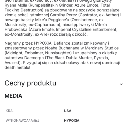
(Non Eternal, ex-Secrecy, ex-Aether) i nowego gitarzysty
Ryana Molla (Rumpelstiltskin Grinder, Azure Emote, Total
Fucking Destruction) są zbudowane na szczycie poruszającej
ziemią sekcji rytmicznej Caroliny Perez (Castrator, ex-Aether) i
nowego basisty Mike'a Poggione'a (Omnipotence, ex-
Monstrosity, ex-Capharnaum), nieustępliwe ryki Mike'a
Hrubovcaka (Azure Emote, Imperial Crystalline Entombment,
ex-Monstrosity, ex-Vile) rozdzierają dzikość.
Nagrany przez HYPOXIA, Defiance został zmiksowany i
zmasterowany przez Noaha Buchanana w Mercinary Studios
(Midnight, Embalmer, Nunslaughter) i uzupełniony o okładkę
autorstwa Daemorph (The Black Dahlia Murder, Pyrexia,
Avulsed). Przygotuj się na oldschoolowy atak nowej dominacji
death metalu!
Cechy produktu
MEDIA
KRAJ
USA
WYKONAWCA/ Artist
HYPOXIA