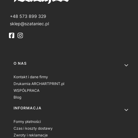
+48 573 899 329
sklep@szataniec.pl
Linki w stopce
O NAS
Kontakt i dane firmy
Drukarnia ARCHARTPRINT.pl
WSPÓŁPRACA
Blog
INFORMACJA
Formy płatności
Czas i koszty dostawy
Zwroty i reklamacje