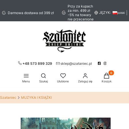
Przy za kupach
za min. 499 zł
JĘZYK:
Darmowa dostawa od 399 zł
polski
-5% na towary
nie przecenione
+48 573 899 329
sklep@szataniec.pl
Produkty w ko
Otwórz wyszukiwarkę
Menu
Szukaj
Ulubione
Zaloguj się
Koszyk
Szataniec
MUZYKA I KSIĄŻKI