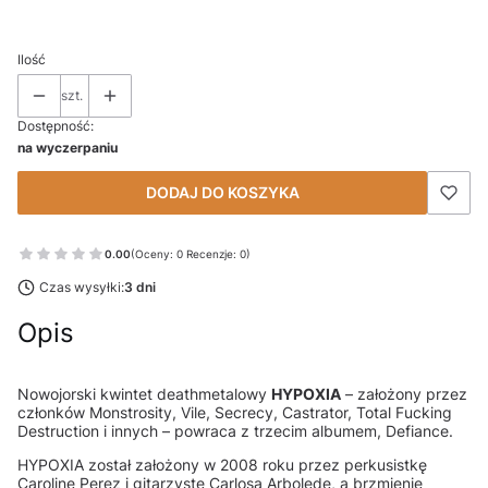
Ilość
szt.
Dostępność:
na wyczerpaniu
DODAJ DO KOSZYKA
0.00
(Oceny: 0 Recenzje: 0)
Czas wysyłki:
3 dni
Opis
Nowojorski kwintet deathmetalowy
HYPOXIA
– założony przez
członków Monstrosity, Vile, Secrecy, Castrator, Total Fucking
Destruction i innych – powraca z trzecim albumem, Defiance.
HYPOXIA został założony w 2008 roku przez perkusistkę
Carolinę Perez i gitarzystę Carlosa Arboledę, a brzmienie